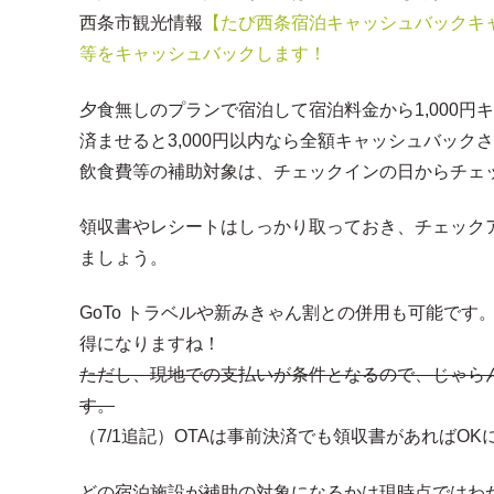
西条市観光情報
【たび西条宿泊キャッシュバックキ
等をキャッシュバックします！
夕食無しのプランで宿泊して宿泊料金から1,000
済ませると3,000円以内なら全額キャッシュバック
飲食費等の補助対象は、チェックインの日からチェ
領収書やレシートはしっかり取っておき、チェックア
ましょう。
GoTo トラベルや新みきゃん割との併用も可能で
得になりますね！
ただし、現地での支払いが条件となるので、じゃら
す。
（7/1追記）OTAは事前決済でも領収書があればO
どの宿泊施設が補助の対象になるかは現時点ではわか