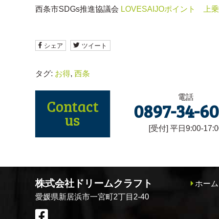
西条市SDGs推進協議会
LOVESAIJOポイント
シェア
ツイート
タグ:
お得
,
西条
電話
Contact
0897-34-6
us
[受付] 平日9:00-17:0
株式会社ドリームクラフト
ホーム
愛媛県新居浜市一宮町2丁目2-40