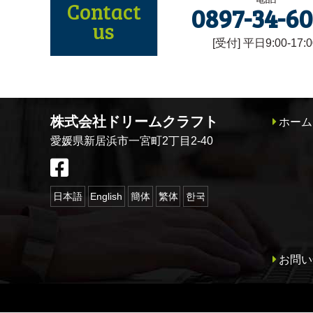
Contact
0897-34-6
us
[受付] 平日9:00-17:0
株式会社ドリームクラフト
ホーム
愛媛県新居浜市一宮町2丁目2-40
日本語
English
簡体
繁体
한국
お問い