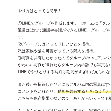
やり方はとっても簡単！
①LINEでグループを作成します。（ホームに「グ
通常は1対1で通話や会話ができるLINE。グルー
す。
②グループにはいってほしいひとを招待。
私は家族や猫を可愛がっている隣人を招待。
③写真を共有したかったのでグループの中にアルバ
かわいい写真が撮れたらグループ内の誰でも写真を
LINEでやりとりする写真は期間がすぎれば見られ
また後から招待したひとにもアルバム内の写真はす
コメントをいれたり、
動画を共有するときには「ノ
こちらも保存期限がないので、あとからいくらでも
もちろんペットだけじゃなく、
旅行や、家族のイベン