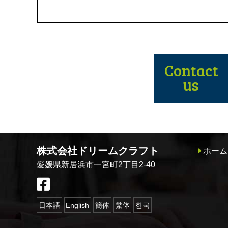
Contact
us
株式会社ドリームクラフト
ホーム
愛媛県新居浜市一宮町2丁目2-40
日本語
English
簡体
繁体
한국